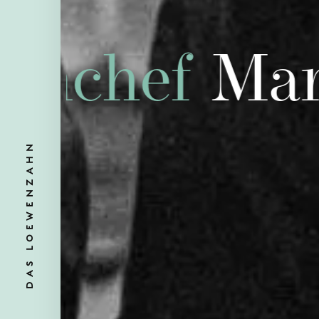
chef
Marce
DAS LOEWENZAHN