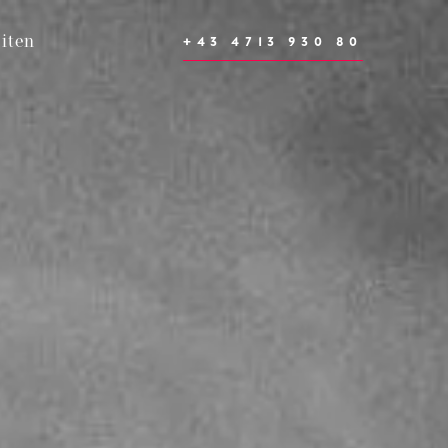
iten
+43 4713 930 80