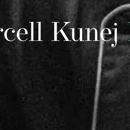
ll Kunej
Kü