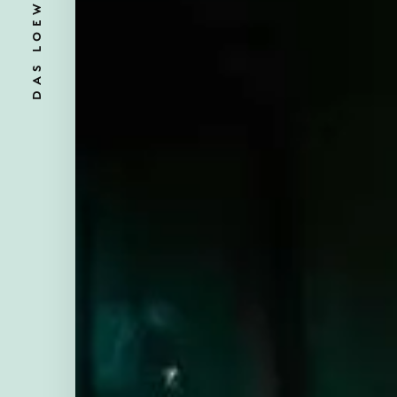
DAS LOEWENZAHN